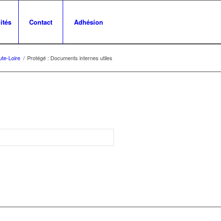
ités
Contact
Adhésion
te-Loire
/
Protégé : Documents internes utiles