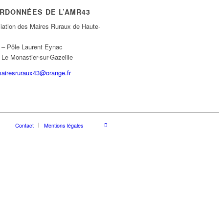
RDONNÉES DE L’AMR43
iation des Maires Ruraux de Haute-
e – Pôle Laurent Eynac
Le Monastier-sur-Gazeille
airesruraux43@orange.fr
Contact
Mentions légales