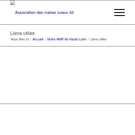
Liens utiles
Vous êtes ici :
Accueil
/
Notre AMR de Haute-Loire
/
Liens utiles
LIENS UTILES
Retrouvez sur cette pages tous les liens qui pourraient
être utiles à votre mairie ainsi qu’à votre commune.