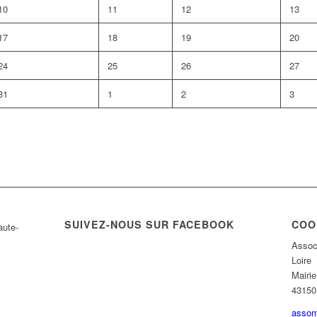
10
11
12
13
17
18
19
20
24
25
26
27
31
1
2
3
SUIVEZ-NOUS SUR FACEBOOK
COO
Assoc
Loire
Mairi
43150 
assom