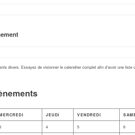
nement
s divers. Essayez de visionner le calendrier complet afin d’avoir une list
vènements
MERCREDI
JEUDI
VENDREDI
SAM
3
4
5
6