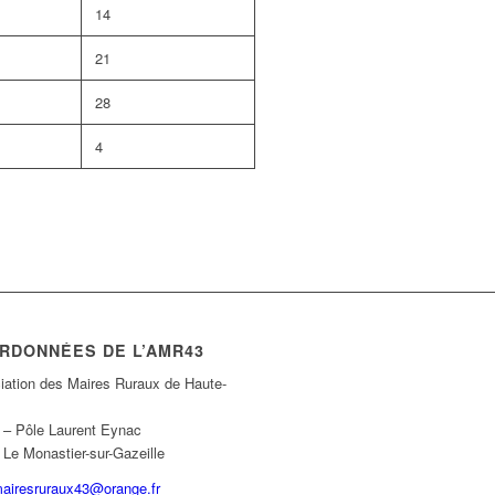
14
21
28
4
RDONNÉES DE L’AMR43
iation des Maires Ruraux de Haute-
e – Pôle Laurent Eynac
Le Monastier-sur-Gazeille
airesruraux43@orange.fr