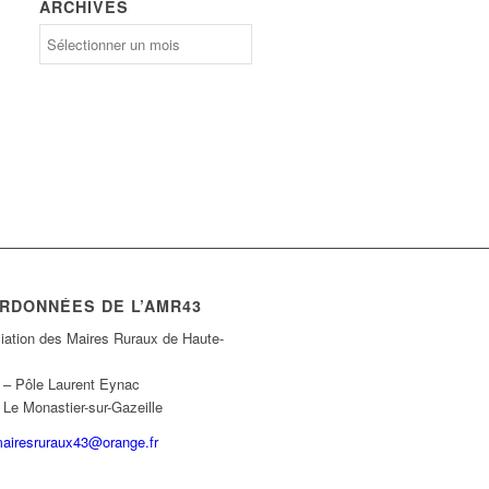
ARCHIVES
Archives
RDONNÉES DE L’AMR43
iation des Maires Ruraux de Haute-
e – Pôle Laurent Eynac
Le Monastier-sur-Gazeille
airesruraux43@orange.fr